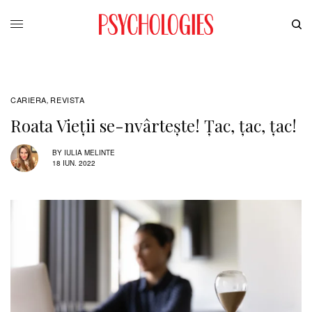
CARIERA
REVISTA
,
Roata Vieţii se-nvârtește! Ţac, ţac, ţac!
BY
IULIA MELINTE
18 IUN. 2022