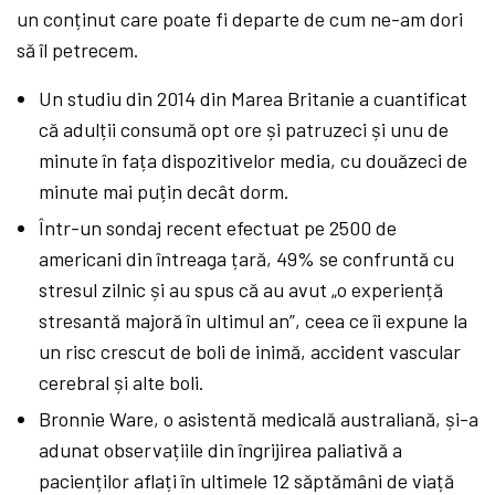
un conținut care poate fi departe de cum ne-am dori
să îl petrecem.
Un studiu din 2014 din Marea Britanie a cuantificat
că adulții consumă opt ore și patruzeci și unu de
minute în fața dispozitivelor media, cu douăzeci de
minute mai puțin decât dorm.
Într-un sondaj recent efectuat pe 2500 de
americani din întreaga țară, 49% se confruntă cu
stresul zilnic și au spus că au avut „o experiență
stresantă majoră în ultimul an”, ceea ce îi expune la
un risc crescut de boli de inimă, accident vascular
cerebral și alte boli.
Bronnie Ware, o asistentă medicală australiană, și-a
adunat observațiile din îngrijirea paliativă a
pacienților aflați în ultimele 12 săptămâni de viață