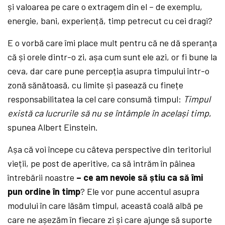
și valoarea pe care o extragem din el – de exemplu,
energie, bani, experiență, timp petrecut cu cei dragi?
E o vorbă care îmi place mult pentru că ne dă speranța
că și orele dintr-o zi, așa cum sunt ele azi, or fi bune la
ceva, dar care pune percepția asupra timpului într-o
zonă sănătoasă, cu limite și pasează cu finețe
responsabilitatea la cel care consumă timpul:
Timpul
există ca lucrurile să nu se întâmple în același timp
,
spunea Albert Einstein.
Așa că voi începe cu câteva perspective din teritoriul
vieții, pe post de aperitive, ca să intrăm în pâinea
întrebării noastre
– ce am nevoie să știu ca să îmi
pun ordine în timp
? Ele vor pune accentul asupra
modului în care lăsăm timpul, această coală albă pe
care ne așezăm în fiecare zi și care ajunge să suporte