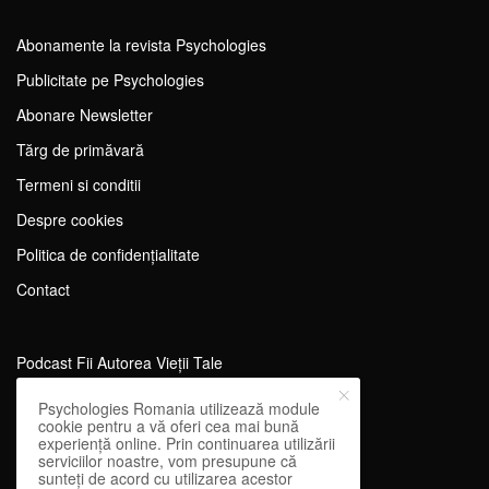
Abonamente la revista Psychologies
Publicitate pe Psychologies
Abonare Newsletter
Tărg de primăvară
Termeni si conditii
Despre cookies
Politica de confidențialitate
Contact
Podcast Fii Autorea Vieții Tale
Evenimente Fii Autoarea Vieții Tale!
Psychologies Romania utilizează module
cookie pentru a vă oferi cea mai bună
SportEdu
experiență online. Prin continuarea utilizării
serviciilor noastre, vom presupune că
Antrenament Mental pentru Sportivi
sunteți de acord cu utilizarea acestor