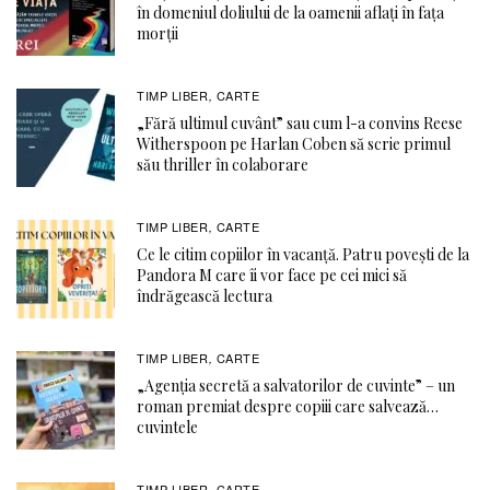
în domeniul doliului de la oamenii aflați în fața
morții
TIMP LIBER
CARTE
,
„Fără ultimul cuvânt” sau cum l-a convins Reese
Witherspoon pe Harlan Coben să scrie primul
său thriller în colaborare
TIMP LIBER
CARTE
,
Ce le citim copiilor în vacanță. Patru povești de la
Pandora M care îi vor face pe cei mici să
îndrăgească lectura
TIMP LIBER
CARTE
,
„Agenția secretă a salvatorilor de cuvinte” – un
roman premiat despre copiii care salvează…
cuvintele
TIMP LIBER
CARTE
,