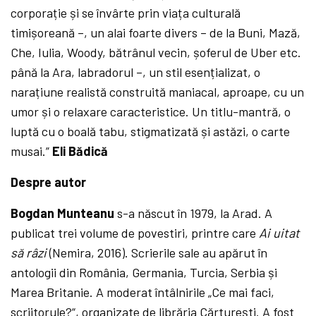
corporație și se învârte prin viața culturală
timișoreană –, un alai foarte divers – de la Buni, Mază,
Che, Iulia, Woody, bătrânul vecin, șoferul de Uber etc.
până la Ara, labradorul –, un stil esențializat, o
narațiune realistă construită maniacal, aproape, cu un
umor și o relaxare caracteristice. Un titlu-mantră, o
luptă cu o boală tabu, stigmatizată și astăzi, o carte
musai.”
Eli Bădică
Despre autor
Bogdan Munteanu
s-a născut în 1979, la Arad. A
publicat trei volume de povestiri, printre care
Ai uitat
să râzi
(Nemira, 2016). Scrierile sale au apărut în
antologii din România, Germania, Turcia, Serbia și
Marea Britanie. A moderat întâlnirile „Ce mai faci,
scriitorule?“, organizate de librăria Cărturești. A fost