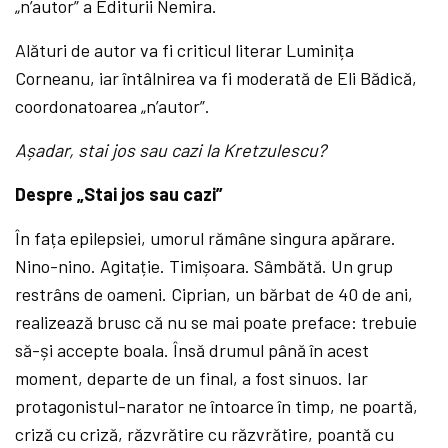
„n’autor” a Editurii Nemira.
Alături de autor va fi criticul literar Luminița
Corneanu, iar întâlnirea va fi moderată de Eli Bădică,
coordonatoarea „n’autor”.
A
ș
adar, stai jos sau cazi la Kretzulescu?
Despre „Stai jos sau cazi”
În fața epilepsiei, umorul rămâne singura apărare.
Nino-nino. Agitație. Timișoara. Sâmbătă. Un grup
restrâns de oameni. Ciprian, un bărbat de 40 de ani,
realizează brusc că nu se mai poate preface: trebuie
să-și accepte boala. Însă drumul până în acest
moment, departe de un final, a fost sinuos. Iar
protagonistul-narator ne întoarce în timp, ne poartă,
criză cu criză, răzvrătire cu răzvrătire, poantă cu