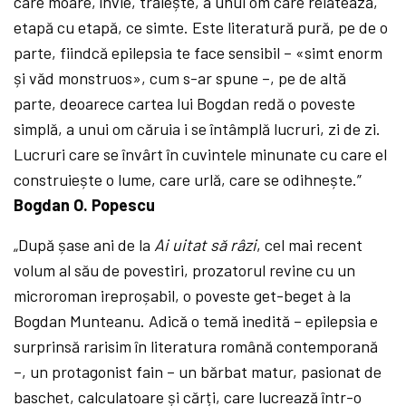
care moare, învie, trăiește, a unui om care relatează,
etapă cu etapă, ce simte. Este literatură pură, pe de o
parte, fiindcă epilepsia te face sensibil – «simt enorm
și văd monstruos», cum s-ar spune –, pe de altă
parte, deoarece cartea lui Bogdan redă o poveste
simplă, a unui om căruia i se întâmplă lucruri, zi de zi.
Lucruri care se învârt în cuvintele minunate cu care el
construiește o lume, care urlă, care se odihnește.”
Bogdan O. Popescu
„După șase ani de la
Ai uitat să râzi
, cel mai recent
volum al său de povestiri, prozatorul revine cu un
microroman ireproșabil, o poveste get-beget à la
Bogdan Munteanu. Adică o temă inedită – epilepsia e
surprinsă rarisim în literatura română contemporană
–, un protagonist fain – un bărbat matur, pasionat de
baschet, calculatoare și cărți, care lucrează într-o