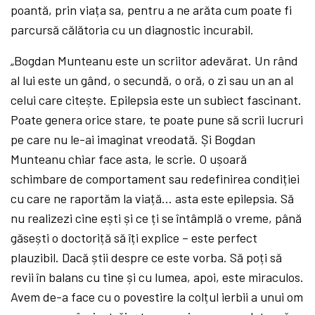
poantă, prin viața sa, pentru a ne arăta cum poate fi
parcursă călătoria cu un diagnostic incurabil.
„Bogdan Munteanu este un scriitor adevărat. Un rând
al lui este un gând, o secundă, o oră, o zi sau un an al
celui care citește. Epilepsia este un subiect fascinant.
Poate genera orice stare, te poate pune să scrii lucruri
pe care nu le-ai imaginat vreodată. Și Bogdan
Munteanu chiar face asta, le scrie. O ușoară
schimbare de comportament sau redefinirea condiției
cu care ne raportăm la viață… asta este epilepsia. Să
nu realizezi cine ești și ce ți se întâmplă o vreme, până
găsești o doctoriță să îți explice – este perfect
plauzibil. Dacă știi despre ce este vorba. Să poți să
revii în balans cu tine și cu lumea, apoi, este miraculos.
Avem de-a face cu o povestire la colțul ierbii a unui om