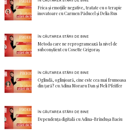
ÎN CĂUTAREA STĂRII DE BINE
Frica și emoțiile negative, tratate cu o terapie
inovatoare cu Carmen Păducel și Delia Rus
ÎN CĂUTAREA STĂRII DE BINE
Metoda care ne reprogramează la nivel de
subconștient cu Cosette Grigoraș
ÎN CĂUTAREA STĂRII DE BINE
Oglindă, oglinjoară, cine este cea mai frumoasa
din țară? cu Adina Moraru Dan și Neli Pfeiffer
ÎN CĂUTAREA STĂRII DE BINE
Dependența digitală cu Adina-Brîndușa Baciu