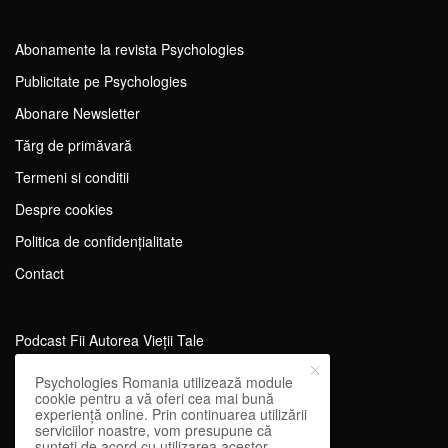
Abonamente la revista Psychologies
Publicitate pe Psychologies
Abonare Newsletter
Tărg de primăvară
Termeni si conditii
Despre cookies
Politica de confidențialitate
Contact
Podcast Fii Autorea Vieții Tale
Evenimente Fii Autoarea Vieții Tale!
Psychologies Romania utilizează module
cookie pentru a vă oferi cea mai bună
SportEdu
experiență online. Prin continuarea utilizării
serviciilor noastre, vom presupune că
Antrenament Mental pentru Sportivi
sunteți de acord cu utilizarea acestor