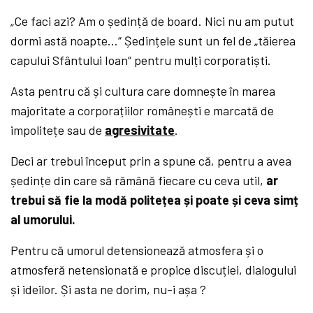
„Ce faci azi? Am o ședință de board. Nici nu am putut
dormi astă noapte…“ Ședințele sunt un fel de „tăierea
capului Sfântului Ioan“ pentru mulți corporatiști.
Asta pentru că și cultura care domnește în marea
majoritate a corporațiilor românești e marcată de
impolitețe sau de
agresivitate
.
Deci ar trebui început prin a spune că, pentru a avea
ședințe din care să rămână fiecare cu ceva util,
ar
trebui să fie la modă politețea și poate și ceva simț
al umorului.
Pentru că umorul detensionează atmosfera și o
atmosferă netensionată e propice discuției, dialogului
și ideilor. Și asta ne dorim, nu-i așa ?