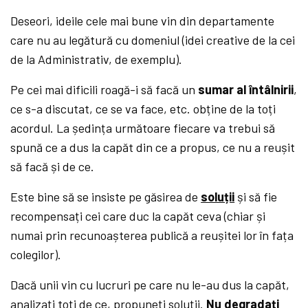
Deseori, ideile cele mai bune vin din departamente
care nu au legătură cu domeniul (idei creative de la cei
de la Administrativ, de exemplu).
Pe cei mai dificili roagă-i să facă un
sumar al întâlnirii
,
ce s-a discutat, ce se va face, etc. obține de la toți
acordul. La ședința următoare fiecare va trebui să
spună ce a dus la capăt din ce a propus, ce nu a reușit
să facă și de ce.
Este bine să se insiste pe găsirea de
soluții
și să fie
recompensați cei care duc la capăt ceva (chiar și
numai prin recunoașterea publică a reușitei lor în fața
colegilor).
Dacă unii vin cu lucruri pe care nu le-au dus la capăt,
analizați toți de ce, propuneți soluții.
Nu degradați