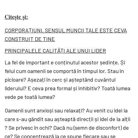
Citește și:
CORPORAȚIUNI. SENSUL MUNCII TALE ESTE CEVA
CONSTRUIT DE TINE
PRINCIPALELE CALITĂȚI ALE UNUI LIDER
La fel de important e conținutul acestor ședințe. Și
felul cum oamenii se comportă în timpul lor. Stau în
picioare? Așezați în cerc și așteptând cuvântul
liderului? E ceva prea formal și inhibitiv? Toată lumea
vede pe toată lumea?
Oamenii sunt anxioși sau relaxați? Au venit cu idei la
care s-au gândit sau așteaptă direcții și idei de la alții
? Se privesc în ochi? Dacă nu (semn de disconfort) de
ce? Se concentrează la ce spune fiecare sau se