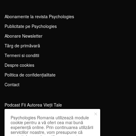
Abonamente la revista Psychologies
Publicitate pe Psychologies
Abonare Newsletter
Tărg de primăvară
Termeni si conditii
Despre cookies
Politica de confidențialitate
Contact
Podcast Fii Autorea Vieții Tale
Evenimente Fii Autoarea Vieții Tale!
Psychologies Romania utilizează module
cookie pentru a vă oferi cea mai bună
SportEdu
experiență online. Prin continuarea utilizării
serviciilor noastre, vom presupune că
Antrenament Mental pentru Sportivi