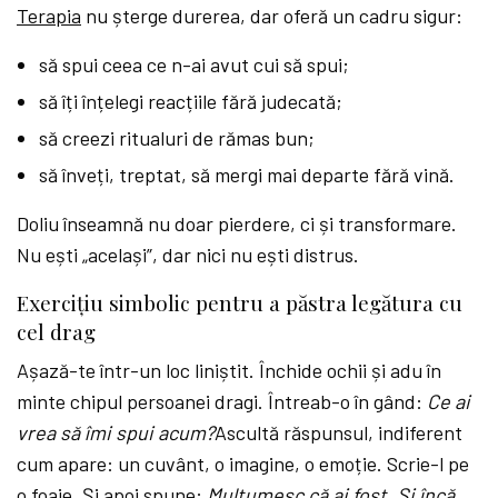
Terapia
nu șterge durerea, dar oferă un cadru sigur:
să spui ceea ce n-ai avut cui să spui;
să îți înțelegi reacțiile fără judecată;
să creezi ritualuri de rămas bun;
să înveți, treptat, să mergi mai departe fără vină.
Doliu înseamnă nu doar pierdere, ci și transformare.
Nu ești „același”, dar nici nu ești distrus.
Exercițiu simbolic pentru a păstra legătura cu
cel drag
Așază-te într-un loc liniștit. Închide ochii și adu în
minte chipul persoanei dragi. Întreab-o în gând:
Ce ai
vrea să îmi spui acum?
Ascultă răspunsul, indiferent
cum apare: un cuvânt, o imagine, o emoție. Scrie-l pe
o foaie. Și apoi spune:
Mulțumesc că ai fost. Și încă