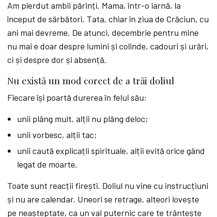
Am pierdut ambii părinți. Mama, într-o iarnă, la
început de sărbători. Tata, chiar în ziua de Crăciun, cu
ani mai devreme. De atunci, decembrie pentru mine
nu mai e doar despre lumini și colinde, cadouri și urări,
ci și despre dor și absență.
Nu există un mod corect de a trăi doliul
Fiecare își poartă durerea în felul său:
unii plâng mult, alții nu plâng deloc;
unii vorbesc, alții tac;
unii caută explicații spirituale, alții evită orice gând
legat de moarte.
Toate sunt reacții firești. Doliul nu vine cu instrucțiuni
și nu are calendar. Uneori se retrage, alteori lovește
pe neașteptate, ca un val puternic care te trântește