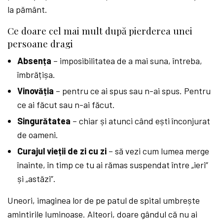
la pământ.
Ce doare cel mai mult după pierderea unei
persoane dragi
Absența
– imposibilitatea de a mai suna, întreba,
îmbrățișa.
Vinovăția
– pentru ce ai spus sau n-ai spus. Pentru
ce ai făcut sau n-ai făcut.
Singurătatea
– chiar și atunci când ești înconjurat
de oameni.
Curajul vieții de zi cu zi
– să vezi cum lumea merge
înainte, în timp ce tu ai rămas suspendat între „ieri”
și „astăzi”.
Uneori, imaginea lor de pe patul de spital umbrește
amintirile luminoase. Alteori, doare gândul că nu ai