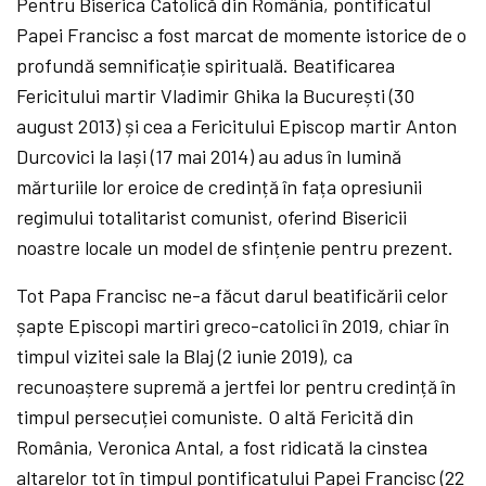
Pentru Biserica Catolică din România, pontificatul
Papei Francisc a fost marcat de momente istorice de o
profundă semnificație spirituală. Beatificarea
Fericitului martir Vladimir Ghika la București (30
august 2013) și cea a Fericitului Episcop martir Anton
Durcovici la Iași (17 mai 2014) au adus în lumină
mărturiile lor eroice de credință în fața opresiunii
regimului totalitarist comunist, oferind Bisericii
noastre locale un model de sfințenie pentru prezent.
Tot Papa Francisc ne-a făcut darul beatificării celor
șapte Episcopi martiri greco-catolici în 2019, chiar în
timpul vizitei sale la Blaj (2 iunie 2019), ca
recunoaștere supremă a jertfei lor pentru credință în
timpul persecuției comuniste. O altă Fericită din
România, Veronica Antal, a fost ridicată la cinstea
altarelor tot în timpul pontificatului Papei Francisc (22