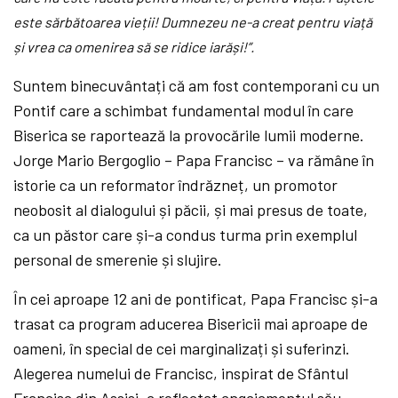
este sărbătoarea vieții! Dumnezeu ne-a creat pentru viață
și vrea ca omenirea să se ridice iarăși!”.
Suntem binecuvântați că am fost contemporani cu un
Pontif care a schimbat fundamental modul în care
Biserica se raportează la provocările lumii moderne.
Jorge Mario Bergoglio – Papa Francisc – va rămâne în
istorie ca un reformator îndrăzneț, un promotor
neobosit al dialogului și păcii, și mai presus de toate,
ca un păstor care și-a condus turma prin exemplul
personal de smerenie și slujire.
În cei aproape 12 ani de pontificat, Papa Francisc și-a
trasat ca program aducerea Bisericii mai aproape de
oameni, în special de cei marginalizați și suferinzi.
Alegerea numelui de Francisc, inspirat de Sfântul
Francisc din Assisi, a reflectat angajamentul său