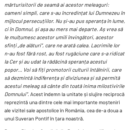
mărturisitorii de seamă ai acestor meleaguri:
oameni simpli, care s-au încredințat lui Dumnezeu în
mijlocul persecuțiilor. Nu și-au pus speranța în lume,
ci în Domnul, și așa au mers mai departe. Aș vrea să
le mulțumesc acestor umili învingători, acestor
sfinți „de alături”, care ne arată calea. Lacrimile lor
n-au fost fără rost, au fost rugăciune care s-a ridicat
la Cer și au udat la rădăcină speranța acestui
popor… Voi să fiți promotorii culturii întâlnirii, care
să dezmintă indiferența și diviziunea și să permită
acestui meleag să cânte din toată inima milostivirile
Domnului”.
Acest îndemn la unitate și slujire reciprocă
reprezintă una dintre cele mai importante moșteniri
ale vizitei sale apostolice în România, cea de-a doua a
unui Suveran Pontif în țara noastră.