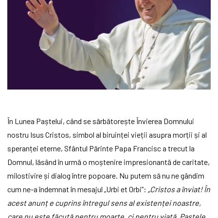
În Lunea Paștelui, când se sărbătorește Învierea Domnului
nostru Isus Cristos, simbol al biruinței vieții asupra morții și al
speranței eterne, Sfântul Părinte Papa Francisc a trecut la
Domnul, lăsând în urmă o moștenire impresionantă de caritate,
milostivire și dialog între popoare. Nu putem să nu ne gândim
cum ne-a îndemnat în mesajul „Urbi et Orbi”:
„Cristos a înviat! În
acest anunț e cuprins întregul sens al existenței noastre,
care nu este făcută pentru moarte, ci pentru viață. Paștele