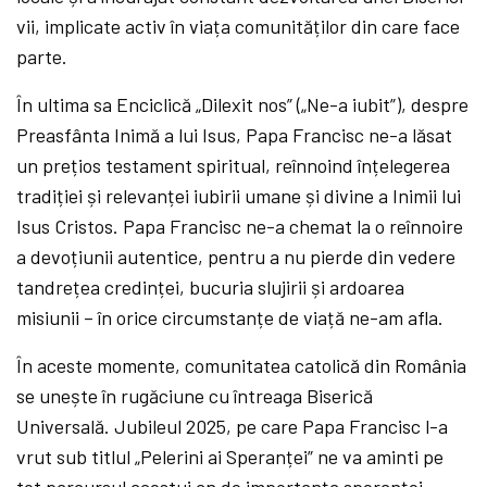
vii, implicate activ în viața comunităților din care face
parte.
În ultima sa Enciclică „Dilexit nos” („Ne-a iubit”), despre
Preasfânta Inimă a lui Isus, Papa Francisc ne-a lăsat
un prețios testament spiritual, reînnoind înțelegerea
tradiției și relevanței iubirii umane și divine a Inimii lui
Isus Cristos. Papa Francisc ne-a chemat la o reînnoire
a devoțiunii autentice, pentru a nu pierde din vedere
tandrețea credinței, bucuria slujirii și ardoarea
misiunii – în orice circumstanțe de viață ne-am afla.
În aceste momente, comunitatea catolică din România
se unește în rugăciune cu întreaga Biserică
Universală. Jubileul 2025, pe care Papa Francisc l-a
vrut sub titlul „Pelerini ai Speranței” ne va aminti pe
tot parcursul acestui an de importanța speranței