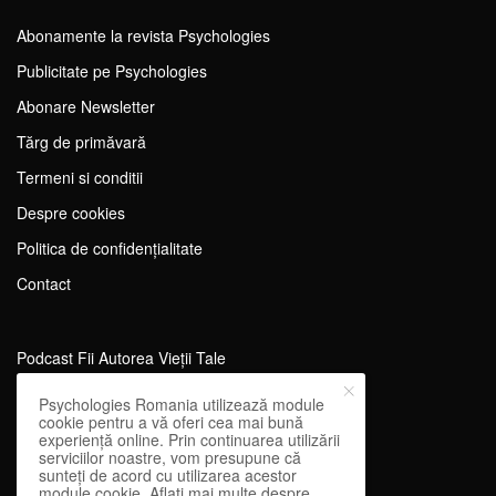
Abonamente la revista Psychologies
Publicitate pe Psychologies
Abonare Newsletter
Tărg de primăvară
Termeni si conditii
Despre cookies
Politica de confidențialitate
Contact
Podcast Fii Autorea Vieții Tale
Evenimente Fii Autoarea Vieții Tale!
Psychologies Romania utilizează module
cookie pentru a vă oferi cea mai bună
SportEdu
experiență online. Prin continuarea utilizării
serviciilor noastre, vom presupune că
Antrenament Mental pentru Sportivi
sunteți de acord cu utilizarea acestor
module cookie. Aflați mai multe despre