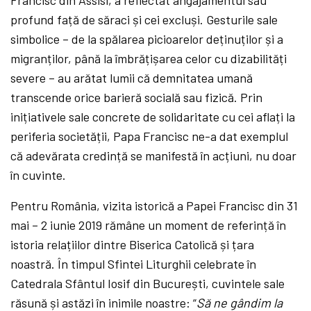
profund față de săraci și cei excluși. Gesturile sale
simbolice – de la spălarea picioarelor deținuților și a
migranților, până la îmbrățișarea celor cu dizabilități
severe – au arătat lumii că demnitatea umană
transcende orice barieră socială sau fizică. Prin
inițiativele sale concrete de solidaritate cu cei aflați la
periferia societății, Papa Francisc ne-a dat exemplul
că adevărata credință se manifestă în acțiuni, nu doar
în cuvinte.
Pentru România, vizita istorică a Papei Francisc din 31
mai – 2 iunie 2019 rămâne un moment de referință în
istoria relațiilor dintre Biserica Catolică și țara
noastră. În timpul Sfintei Liturghii celebrate în
Catedrala Sfântul Iosif din București, cuvintele sale
răsună și astăzi în inimile noastre: “
Să ne gândim la