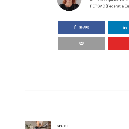
FEPSAC (Federaţia Eur
SHARE
SPORT