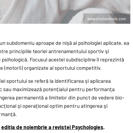
www.shutterstock.com
 un subdomeniu aproape de nişă al psihologiei aplicate, ea
ntre principiile teoriei antrenamentului sportiv şi
 psihologică. Focusul acestei subdiscipline îl reprezintă
ce (motorii) organizate al sportului competitiv.
iei sportului se referă la identificarea şi aplicarea
esc sau maximizează potenţialul pentru performanţa
ingerea permanentă a limitelor din punct de vedere bio-
ncţional şi operaţional optim pentru atingerea şi
ormanţă.
n
ediția de noiembrie a revistei Psychologies
.