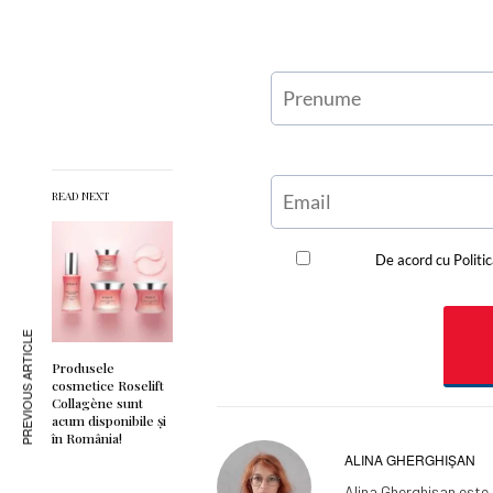
READ NEXT
PREVIOUS ARTICLE
Produsele
cosmetice Roselift
Collagène sunt
acum disponibile și
în România!
ALINA GHERGHIȘAN
Alina Gherghișan este