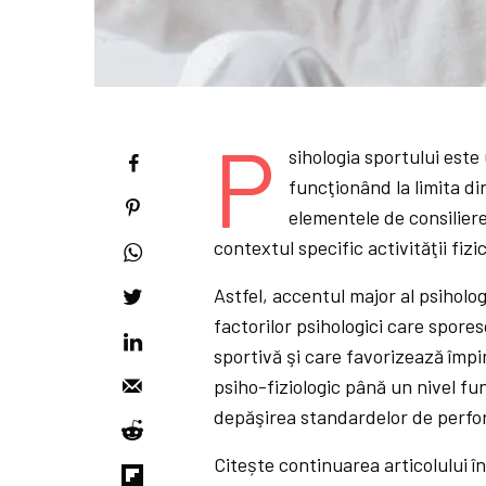
P
sihologia sportului este
funcţionând la limita di
elementele de consiliere
contextul specific activităţii fizi
Astfel, accentul major al psiholog
factorilor psihologici care spor
sportivă şi care favorizează împ
psiho-fiziologic până un nivel fu
depăşirea standardelor de perf
Citește continuarea articolului î