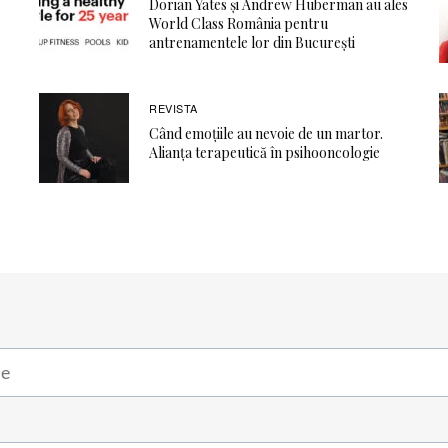
Dorian Yates și Andrew Huberman au ales
World Class România pentru
antrenamentele lor din București
REVISTA
Când emoţiile au nevoie de un martor.
Alianţa terapeutică în psihooncologie