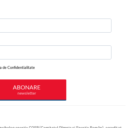
 psiholog sportiv COSR (Comitetul Olimpic și Sportiv Român), acreditat