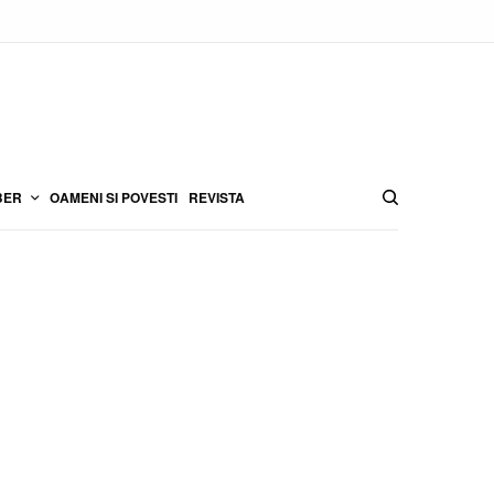
BER
OAMENI SI POVESTI
REVISTA