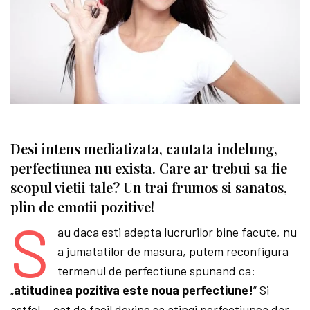
Desi intens mediatizata, cautata indelung,
perfectiunea nu exista. Care ar trebui sa fie
scopul vietii tale? Un trai frumos si sanatos,
plin de emotii pozitive!
S
au daca esti adepta lucrurilor bine facute, nu
a jumatatilor de masura, putem reconfigura
termenul de perfectiune spunand ca:
„
atitudinea pozitiva este noua perfectiune!
” Si
astfel… cat de facil devine sa atingi perfectiunea dar