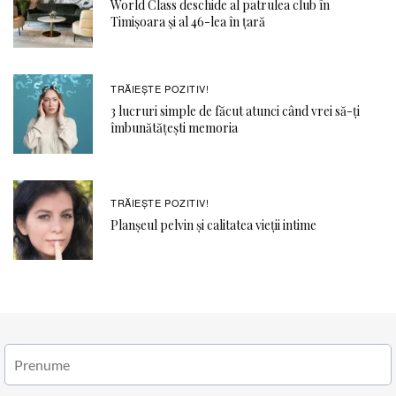
World Class deschide al patrulea club în
Timișoara și al 46-lea în țară
TRĂIEȘTE POZITIV!
3 lucruri simple de făcut atunci când vrei să-ți
îmbunătățești memoria
TRĂIEȘTE POZITIV!
Planșeul pelvin și calitatea vieții intime