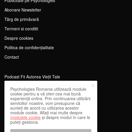
Publicitate pe Psychologies
Abonare Newsletter
Tărg de primăvară
Termeni si conditii
Despre cookies
Politica de confidențialitate
Contact
Podcast Fii Autorea Vieții Tale
Evenimente Fii Autoarea Vieții Tale!
Psychologies Romania utilizează module
cookie pentru a vă oferi cea mai bună
SportEdu
experiență online. Prin continuarea utilizării
serviciilor noastre, vom presupune că
Antrenament Mental pentru Sportivi
sunteți de acord cu utilizarea acestor
module cookie. Aflați mai multe despre
Learning Network
modulele cookie
și despre modul în care le
puteți gestiona.
WEnough