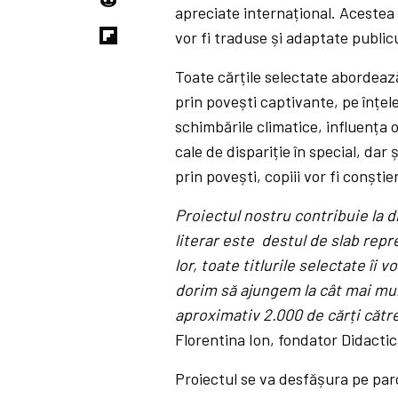
apreciate internațional. Acestea a
vor fi traduse și adaptate public
Toate cărțile selectate abordeaz
prin povești captivante, pe înțe
schimbările climatice, influența 
cale de dispariție în special, dar 
prin povești, copiii vor fi conști
Proiectul nostru contribuie la d
literar este destul de slab repr
lor, toate titlurile selectate îi 
dorim să ajungem la cât mai mul
aproximativ 2.000 de cărți către
Florentina Ion, fondator Didacti
Proiectul se va desfășura pe parcu