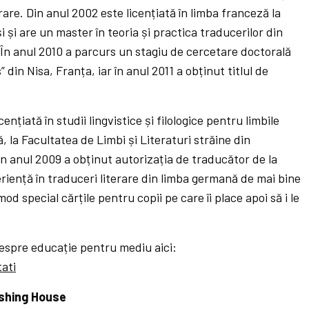
erare. Din anul 2002 este licențiată în limba franceză la
și și are un master în teoria și practica traducerilor din
 În anul 2010 a parcurs un stagiu de cercetare doctorală
 din Nisa, Franța, iar în anul 2011 a obținut titlul de
licențiată în studii lingvistice și filologice pentru limbile
la Facultatea de Limbi și Literaturi străine din
 În anul 2009 a obținut autorizația de traducător de la
eriență în traduceri literare din limba germană de mai bine
od special cărțile pentru copii pe care îi place apoi să i le
despre educație pentru mediu aici:
ati
ishing House