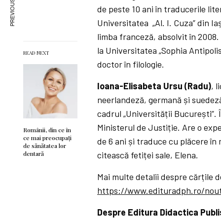
PREVIOUS ARTICLE
de peste 10 ani în traducerile lit
Universitatea „Al. I. Cuza” din Ia
limba franceză, absolvit în 2008.
la Universitatea „Sophia Antipolis”
READ NEXT
doctor în filologie.
Ioana-Elisabeta Ursu (Radu)
, 
neerlandeză, germană și suedeză, 
cadrul „Universității București”.
Ministerul de Justiție. Are o exp
Românii, din ce în
ce mai preocupați
de 6 ani și traduce cu plăcere în m
de sănătatea lor
citească fetiței sale, Elena.
dentară
Mai multe detalii despre cărțile 
https://www.edituradph.ro/nout
Despre Editura Didactica Publ