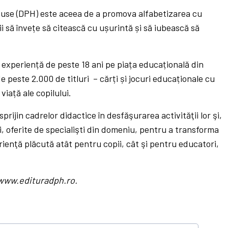
ouse (DPH) este aceea de a promova alfabetizarea cu
iii să învețe să citească cu ușurintă și să iubească să
 experiență de peste 18 ani pe piața educațională din
e peste 2.000 de titluri – cărți și jocuri educaționale cu
viață ale copilului.
prijin cadrelor didactice în desfăşurarea activităţii lor şi,
ii, oferite de specialişti din domeniu, pentru a transforma
ienţă plăcută atât pentru copii, cât şi pentru educatori,
www.edituradph.ro.