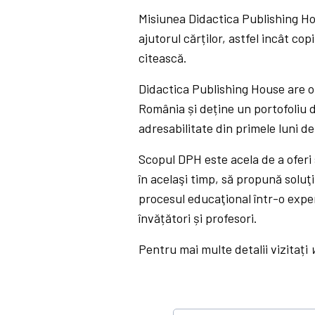
Misiunea Didactica Publishing H
ajutorul cărților, astfel incât cop
citească.
Didactica Publishing House are o
România și deține un portofoliu d
adresabilitate din primele luni de 
Scopul DPH este acela de a oferi s
în acelaşi timp, să propună soluţ
procesul educaţional într-o exper
învățători și profesori.
Pentru mai multe detalii vizitați