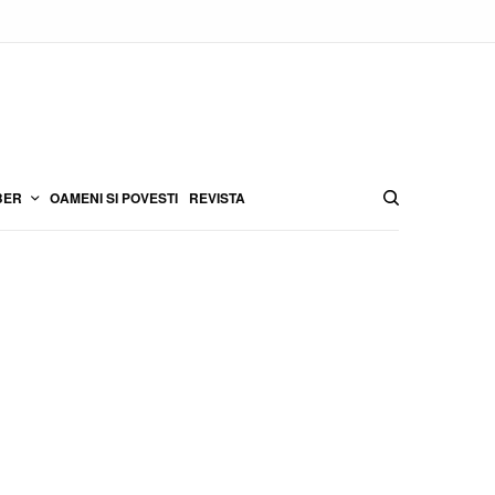
BER
OAMENI SI POVESTI
REVISTA