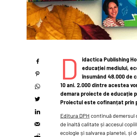
D
idactica Publishing Ho
educației mediului, ecol
însumând 48.000 de căr
10 ani. 2.000 dintre acestea vor 
demara proiecte de educație pe
Proiectul este cofinanțat prin
Editura DPH
continuă demersul de
de înaltă calitate și accesul cop
ecologie și salvarea planetei, și 