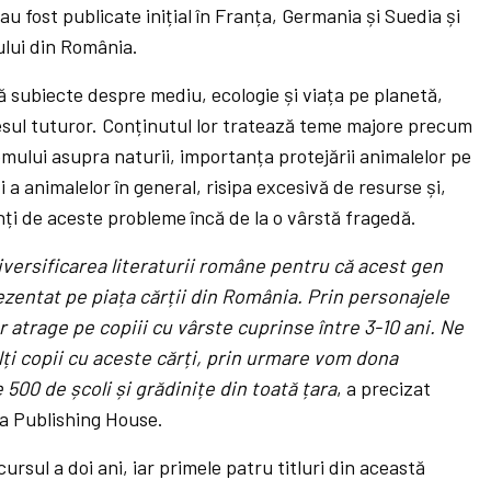
u fost publicate inițial în Franța, Germania și Suedia și
ului din România.
ă subiecte despre mediu, ecologie și viața pe planetă,
lesul tuturor. Conținutul lor tratează teme majore precum
omului asupra naturii, importanța protejării animalelor pe
și a animalelor în general, risipa excesivă de resurse și,
enți de aceste probleme încă de la o vârstă fragedă.
iversificarea literaturii române pentru că acest gen
ezentat pe piața cărții din România. Prin personajele
vor atrage pe copiii cu vârste cuprinse între 3-10 ani. Ne
ți copii cu aceste cărți, prin urmare vom dona
 500 de școli și grădinițe din toată țara
, a precizat
ca Publishing House.
rsul a doi ani, iar primele patru titluri din această