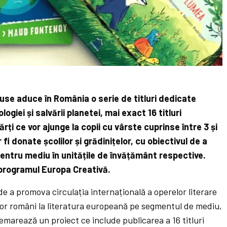
use aduce în România o serie de titluri dedicate
ogiei și salvării planetei, mai exact 16 titluri
ți ce vor ajunge la copii cu vârste cuprinse între 3 și
fi donate școlilor și grădinițelor, cu obiectivul de a
ntru mediu în unitățile de învățământ respective.
 programul Europa Creativă.
 a promova circulația internațională a operelor literare
iilor români la literatura europeană pe segmentul de mediu,
demarează un proiect ce include publicarea a 16 titluri