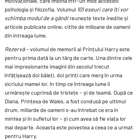
motivaționale, care îmbină într-un mod accesibil
psihologia și filozofia. Volumul
101 eseuri care îți vor
schimba modul de a gândi
reunește texte inedite și
articole publicate online, citite de milioane de oameni
din întreaga lume.
Rezervă
– volumul de memorii al Prințului Harry este
pentru prima dată la un târg de carte. Una dintre cele
mai impresionante imagini din secolul trecut
înfățișează doi băieți, doi prinți care merg în urma
sicriului mamei lor, în timp ce întreaga lume îi
urmărește cuprinsă de tristețe – și de teamă. După ce
Diana, Prințesa de Wales, a fost condusă pe ultimul
drum, miliarde de oameni s-au întrebat ce era în
mintea și în sufletul lor – și cum avea să fie viața lor
mai departe. Aceasta este povestea a ceea ce a urmat
pentru Harry.