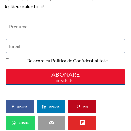
#plăcerealecturii!
SHARE
SHARE
PIN
SHARE