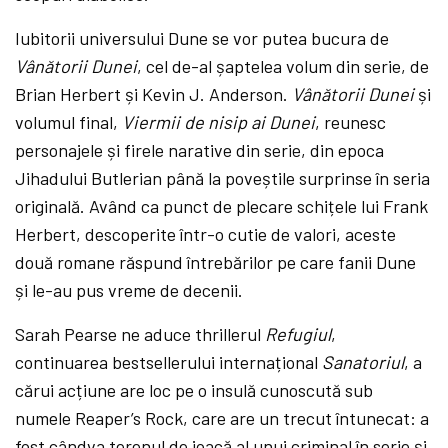
Iubitorii universului Dune se vor putea bucura de
Vânătorii Dunei
, cel de-al șaptelea volum din serie, de
Brian Herbert și Kevin J. Anderson.
Vânătorii Dunei
și
volumul final,
Viermii de nisip ai Dunei
, reunesc
personajele și firele narative din serie, din epoca
Jihadului Butlerian până la poveștile surprinse în seria
originală. Având ca punct de plecare schițele lui Frank
Herbert, descoperite într-o cutie de valori, aceste
două romane răspund întrebărilor pe care fanii Dune
și le-au pus vreme de decenii.
Sarah Pearse ne aduce thrillerul
Refugiul
,
continuarea bestsellerului internațional
Sanatoriul
, a
cărui acțiune are loc pe o insulă cunoscută sub
numele Reaper’s Rock, care are un trecut întunecat: a
fost cândva terenul de joacă al unui criminal în serie și