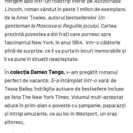
Mergem apoi într-un roadtrip literar pe
Autostrada
Lincoln
, roman vândut în peste 1 milion de exemplare,
de la Amor Towles, autorul bestsellerelor
Un
gentleman la Moscova
și
Regulile jocului.
Cartea
prezintă povestea a doi frați care pornesc spre
fascinantul New York, în anul 1954, într-o călătorie
plină de surprize, ce îi va purta în locuri memorabile și
îi va pune în situații neașteptate.
În
colecția Damen Tango,
v-am pregătit romanul
perfect de vacanță:
S-a întâmplat într-o vară
, de
Tessa Bailey, îndrăgita autoare de bestsellere incluse
pe lista The New York Times. Volumul mult-așteptat
aduce în prim-plan o poveste cu șampanie, paparazzi
și intrigi amuzante, ce au loc în Westport, un oraș
pitoresc.