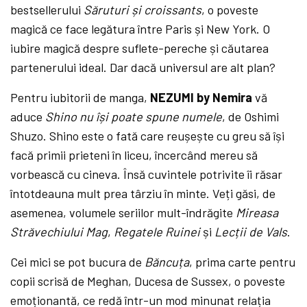
bestsellerului
Săruturi și croissants
, o poveste
magică ce face legătura între Paris și New York. O
iubire magică despre suflete-pereche și căutarea
partenerului ideal. Dar dacă universul are alt plan?
Pentru iubitorii de manga,
NEZUMI by Nemira
vă
aduce
Shino nu își poate spune numele
, de Oshimi
Shuzo. Shino este o fată care reușește cu greu să își
facă primii prieteni în liceu, încercând mereu să
vorbească cu cineva. Însă cuvintele potrivite îi răsar
întotdeauna mult prea târziu în minte. Veți găsi, de
asemenea, volumele seriilor mult-îndrăgite
Mireasa
Străvechiului Mag
,
Regatele Ruinei
și
Lecții de Vals
.
Cei mici se pot bucura de
Băncuța
, prima carte pentru
copii scrisă de Meghan, Ducesa de Sussex, o poveste
emoționantă, ce redă într-un mod minunat relația