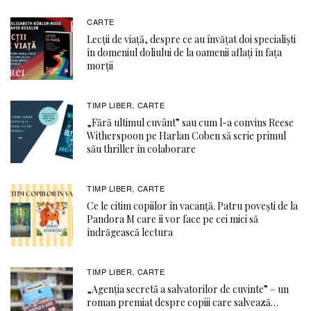
CARTE
Lecții de viață, despre ce au învățat doi specialiști
în domeniul doliului de la oamenii aflați în fața
morții
TIMP LIBER
CARTE
,
„Fără ultimul cuvânt” sau cum l-a convins Reese
Witherspoon pe Harlan Coben să scrie primul
său thriller în colaborare
TIMP LIBER
CARTE
,
Ce le citim copiilor în vacanță. Patru povești de la
Pandora M care îi vor face pe cei mici să
îndrăgească lectura
TIMP LIBER
CARTE
,
„Agenția secretă a salvatorilor de cuvinte” – un
roman premiat despre copiii care salvează…