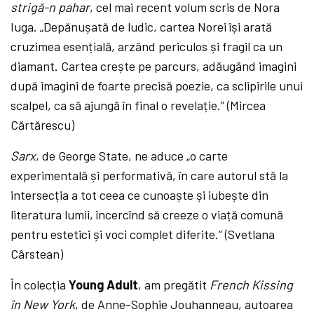
strigă-n pahar
, cel mai recent volum scris de Nora
Iuga. „Depănușată de ludic, cartea Norei își arată
cruzimea esențială, arzând periculos și fragil ca un
diamant. Cartea crește pe parcurs, adăugând imagini
după imagini de foarte precisă poezie, ca sclipirile unui
scalpel, ca să ajungă în final o revelație.” (Mircea
Cărtărescu)
Sarx
, de George State, ne aduce „o carte
experimentală și performativă, în care autorul stă la
intersecția a tot ceea ce cunoaște și iubește din
literatura lumii, încercînd să creeze o viață comună
pentru estetici și voci complet diferite.” (Svetlana
Cârstean)
În colecția
Young Adult
, am pregătit
French Kissing
în New York
, de Anne-Sophie Jouhanneau, autoarea