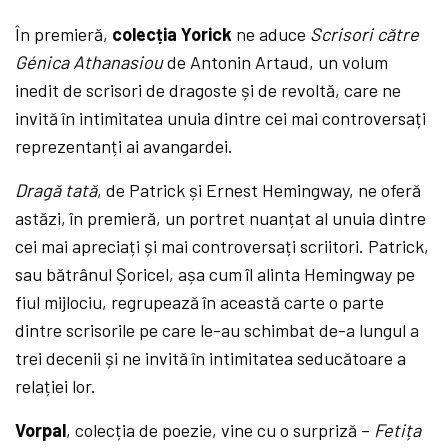
În premieră,
colecția Yorick
ne aduce
Scrisori către
Génica Athanasiou
de Antonin Artaud, un volum
inedit de scrisori de dragoste și de revoltă, care ne
invită în intimitatea unuia dintre cei mai controversați
reprezentanți ai avangardei.
Dragă tată
, de Patrick și Ernest Hemingway, ne oferă
astăzi, în premieră, un portret nuanțat al unuia dintre
cei mai apreciați și mai controversați scriitori. Patrick,
sau bătrânul Șoricel, așa cum îl alinta Hemingway pe
fiul mijlociu, regrupează în această carte o parte
dintre scrisorile pe care le-au schimbat de-a lungul a
trei decenii și ne invită în intimitatea seducătoare a
relației lor.
Vorpal
, colecția de poezie, vine cu o surpriză –
Fetița