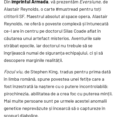
Din
imprintul Armada
, vă prezentăm
Eversiune
, de
Alastair Reynolds, o carte #mustread pentru toți
cititorii SF. Maestrul absolut al space opera, Alastair
Reynolds, ne oferă o poveste complexă și întunecată
ce-l are în centru pe doctorul Silas Coade aflat în
căutarea unui artefact misterios. Aventurile sale
străbat epocile, iar doctorul nu trebuie să se
îngrijească numai de siguranța echipajului, ci și să
descopere marginile realității.
Focul viu
, de Stephen King, tradus pentru prima dată
în limba română, spune povestea unei fetițe care a
fost înzestrată la naștere cu o putere incontrolabilă:
pirochinezia, abilitatea de a crea foc cu puterea minții.
Mai multe persoane sunt pe urmele acestei anomalii
genetice neprevăzute și încearcă să o captureze în
scopuri diabolice.