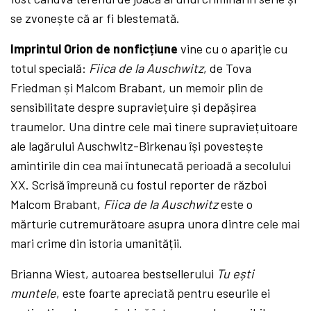
se zvonește că ar fi blestemată.
Imprintul Orion de nonficțiune
vine cu o apariție cu
totul specială:
Fiica de la Auschwitz
, de Tova
Friedman și Malcom Brabant, un memoir plin de
sensibilitate despre supraviețuire și depășirea
traumelor. Una dintre cele mai tinere supraviețuitoare
ale lagărului Auschwitz-Birkenau își povestește
amintirile din cea mai întunecată perioadă a secolului
XX. Scrisă împreună cu fostul reporter de război
Malcom Brabant,
Fiica de la Auschwitz
este o
mărturie cutremurătoare asupra unora dintre cele mai
mari crime din istoria umanității.
Brianna Wiest, autoarea bestsellerului
Tu ești
muntele
, este foarte apreciată pentru eseurile ei