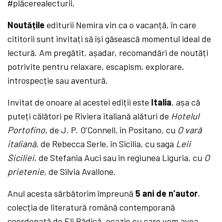
#plăcerealecturii.
Noutățile
editurii Nemira vin ca o vacanță, în care
cititorii sunt invitați să își găsească momentul ideal de
lectură. Am pregătit, așadar, recomandări de noutăți
potrivite pentru relaxare, escapism, explorare,
introspecție sau aventură.
Invitat de onoare al acestei ediții este
Italia
, așa că
puteți călători pe Riviera italiană alături de
Hotelul
Portofino
, de J. P. O’Connell, în Positano, cu
O vară
italiană
, de Rebecca Serle, în Sicilia, cu saga
Leii
Siciliei
, de Stefania Auci sau în regiunea Liguria, cu
O
prietenie
, de Silvia Avallone.
Anul acesta sărbătorim împreună
5 ani de
n’autor
,
colecția de literatură română contemporană
coordonată de Eli Bădică, ocazie cu care vom avea