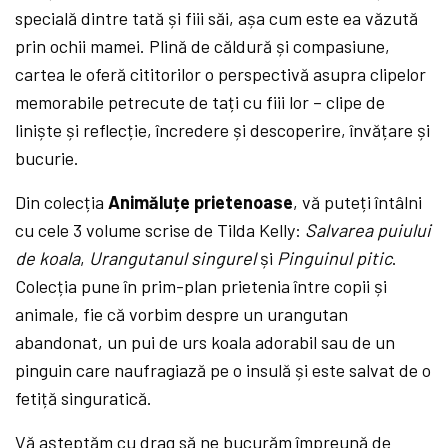
specială dintre tată și fiii săi, așa cum este ea văzută
prin ochii mamei. Plină de căldură și compasiune,
cartea le oferă cititorilor o perspectivă asupra clipelor
memorabile petrecute de tați cu fiii lor – clipe de
liniște și reflecție, încredere și descoperire, învățare și
bucurie.
Din colecția
Animăluțe prietenoase
, vă puteți întâlni
cu cele 3 volume scrise de Tilda Kelly:
Salvarea puiului
de koala
,
Urangutanul singurel
și
Pinguinul pitic
.
Colecția pune în prim-plan prietenia între copii și
animale, fie că vorbim despre un urangutan
abandonat, un pui de urs koala adorabil sau de un
pinguin care naufragiază pe o insulă și este salvat de o
fetiță singuratică.
Vă așteptăm cu drag să ne bucurăm împreună de