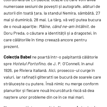
numeroase sesiuni de povești și autografe, alături de
autorii din toată țara, la standul Nemira, sâmbătă, 27
mai și duminică, 28 mai. La târg, vă veți putea bucura
de o nouă apariție:
Mâine, când ne-am întâlnit
, de
Doru Preda, o căutare a identității și a dragostei, în
care călătoriile în timp creează ancore pentru
prezent.
Colecția Babel
ne poartă într-o palpitantă călătorie
spre
Hotelul Portofino
, de J. P. O’Connell, în anul
1926, pe Riviera italiană. Aici, prosecco-ul curge în
valuri, iar rafinații gliteratti se bucură de soarele care
strălucește cu putere. Însă nimic nu merge conform
planurilor și fiecare nouă încurcătură riscă să dea
naștere unor probleme din ce în ce mai mari.