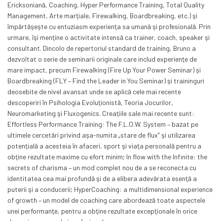
Ericksoniană, Coaching, Hyper Performance Training, Total Quality
Management, Arte marţiale, Firewalking, Boardbreaking, etc.) şi
împărtăşeşte cu entuziasm experienţa sa umană şi profesională. Prin
urmare, îşi menţine o activitate intensă ca trainer, coach, speaker şi
consultant. Dincolo de repertoriul standard de training, Bruno a
dezvoltat o serie de seminarii originale care includ experienţe de
mare impact, precum Firewalking (Fire Up Your Power Seminar) şi
Boardbreaking (FLY – Find the Leader in You Seminar) şi traininguri
deosebite de nivel avansat unde se aplică cele mai recente
descoperiri în Psihologia Evoluţionistă, Teoria Jocurilor,
Neuromarketing şi Fluxogenics. Creaţiile sale mai recente sunt:
Effortless Performance Training: The F.L.O.W. System – bazat pe
ultimele cercetări privind aşa-numita „stare de flux” şi utilizarea
potenţială a acesteia în afaceri, sport şi viaţa personală pentru a
obţine rezultate maxime cu efort minim; In flow with the Infinite: the
secrets of charisma – un mod complet nou de a se reconecta cu
identitatea cea mai profundă şi de a elibera adevărata esenţă a
puterii şi a conducerii; HyperCoaching: a multidimensional experience
of growth – un model de coaching care abordează toate aspectele
unei performanţe, pentru a obţine rezultate excepţionale în orice