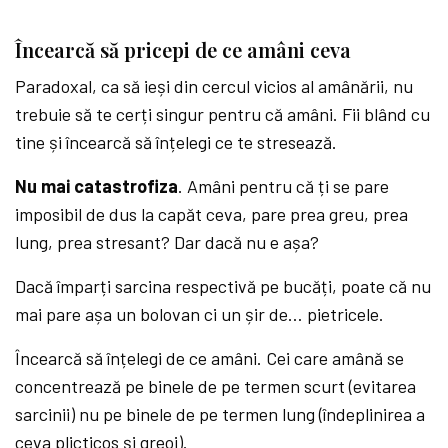
Încearcă să pricepi de ce amâni ceva
Paradoxal, ca să ieși din cercul vicios al amânării, nu
trebuie să te cerți singur pentru că amâni. Fii blând cu
tine și încearcă să înțelegi ce te stresează.
Nu mai catastrofiza
. Amâni pentru că ți se pare
imposibil de dus la capăt ceva, pare prea greu, prea
lung, prea stresant? Dar dacă nu e așa?
Dacă împarți sarcina respectivă pe bucăți, poate că nu
mai pare așa un bolovan ci un șir de… pietricele.
Încearcă să înțelegi de ce amâni. Cei care amână se
concentrează pe binele de pe termen scurt (evitarea
sarcinii) nu pe binele de pe termen lung (îndeplinirea a
ceva plicticos și greoi).