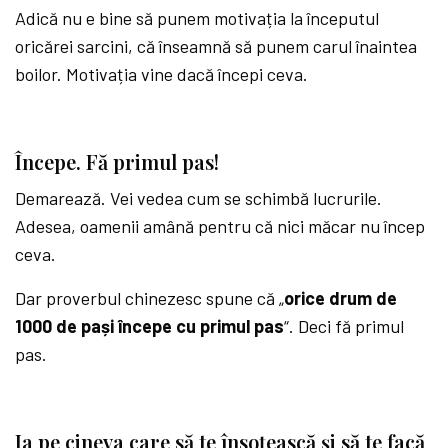
Adică nu e bine să punem motivația la începutul
oricărei sarcini, că înseamnă să punem carul înaintea
boilor. Motivația vine dacă începi ceva.
Începe. Fă primul pas!
Demarează. Vei vedea cum se schimbă lucrurile.
Adesea, oamenii amână pentru că nici măcar nu încep
ceva.
Dar proverbul chinezesc spune că „
orice drum de
1000 de pași începe cu primul pas
“. Deci fă primul
pas.
Ia pe cineva care să te însoțească și să te facă