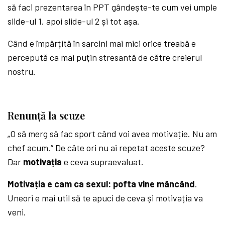
să faci prezentarea în PPT gândește-te cum vei umple
slide-ul 1, apoi slide-ul 2 și tot așa.
Când e împărțită în sarcini mai mici orice treabă e
percepută ca mai puțin stresantă de către creierul
nostru.
Renunță la scuze
„O să merg să fac sport când voi avea motivație. Nu am
chef acum.“ De câte ori nu ai repetat aceste scuze?
Dar
motivația
e ceva supraevaluat.
Motivația e cam ca sexul: pofta vine mâncând
.
Uneori e mai util să te apuci de ceva și motivația va
veni.