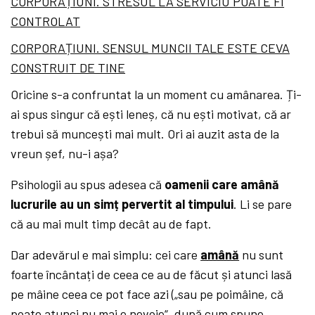
CORPORAȚIUNI. STRESUL LA SERVICIU POATE FI
CONTROLAT
CORPORAȚIUNI. SENSUL MUNCII TALE ESTE CEVA
CONSTRUIT DE TINE
Oricine s-a confruntat la un moment cu amânarea. Ți-
ai spus singur că ești leneș, că nu ești motivat, că ar
trebui să muncești mai mult. Ori ai auzit asta de la
vreun șef, nu-i așa?
Psihologii au spus adesea că
oamenii care amână
lucrurile au un simț pervertit al timpului
. Li se pare
că au mai mult timp decât au de fapt.
Dar adevărul e mai simplu: cei care
amână
nu sunt
foarte încântați de ceea ce au de făcut și atunci lasă
pe mâine ceea ce pot face azi („sau pe poimâine, că
poate atunci nu mai e nevoie“, după cum spune