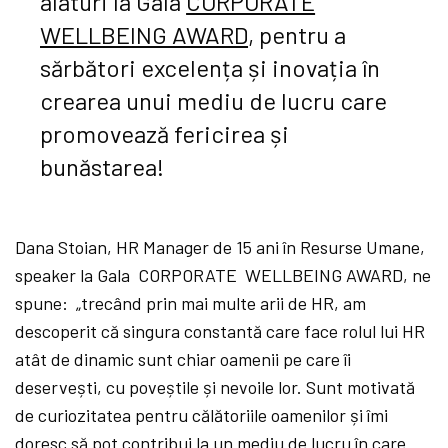
alaturi la Gala
CORPORATE
WELLBEING AWARD
, pentru a
sărbători excelența și inovația în
crearea unui mediu de lucru care
promovează fericirea și
bunăstarea!
Dana Stoian, HR Manager de 15 ani în Resurse Umane,
speaker la Gala CORPORATE WELLBEING AWARD, ne
spune: „trecând prin mai multe arii de HR, am
descoperit că singura constantă care face rolul lui HR
atât de dinamic sunt chiar oamenii pe care îi
deservești, cu poveștile și nevoile lor. Sunt motivată
de curiozitatea pentru călătoriile oamenilor și îmi
doresc să pot contribui la un mediu de lucru în care