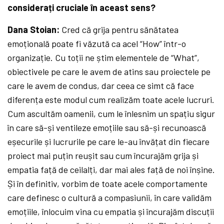
considerați cruciale în aceast sens?
Dana Stoian:
Cred că grija pentru sănătatea
emoțională poate fi văzută ca acel “How” într-o
organizație. Cu toții ne știm elementele de “What”,
obiectivele pe care le avem de atins sau proiectele pe
care le avem de condus, dar ceea ce simt că face
diferența este modul cum realizăm toate acele lucruri.
Cum ascultăm oamenii, cum le înlesnim un spațiu sigur
în care să-și ventileze emoțiile sau să-și recunoască
eșecurile și lucrurile pe care le-au învățat din fiecare
proiect mai puțin reușit sau cum încurajăm grija și
empatia față de ceilalți, dar mai ales față de noi înșine.
Și în definitiv, vorbim de toate acele comportamente
care definesc o cultură a compasiunii, în care validăm
emoțiile, înlocuim vina cu empatia și încurajăm discuții