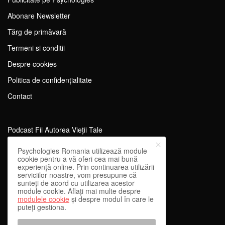
Abonare Newsletter
Tărg de primăvară
Termeni si conditii
Despre cookies
Politica de confidențialitate
Contact
Podcast Fii Autorea Vieții Tale
Evenimente Fii Autoarea Vieții Tale!
Psychologies Romania utilizează module
cookie pentru a vă oferi cea mai bună
SportEdu
experiență online. Prin continuarea utilizării
serviciilor noastre, vom presupune că
Antrenament Mental pentru Sportivi
sunteți de acord cu utilizarea acestor
module cookie. Aflați mai multe despre
Learning Network
modulele cookie
și despre modul în care le
puteți gestiona.
WEnough