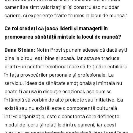
oamenii se simt valorizați și își construiesc nu doar
cariere, ci experiențe trăite frumos la locul de muncă.”
Ce rol credeți că joacă liderii și managerii în
promovarea sănătății mintale la locul de muncă?
Dana Stoian:
Noi în Provi spunem adesea că dacă ești
bine la birou, ești bine și acasă. Iar asta se traduce
printr-un confort emoțional care să te țină în echilibru
în fața provocărilor personale și profesionale. La
serviciu, ideea de sănătate emoțională și mintală nu
poate fi adusă în discuție ocazional, așa cum se
întâmplă să vorbim de alte proiecte sau inițiative. Ea
există sau nu există, este o componentă culturală
într-o organizație, este o constantă care definește
modul de lucru și relațiile dintre oameni, iar acest
lucru nu se poate întâmpla decât dacă liderii cred în ea