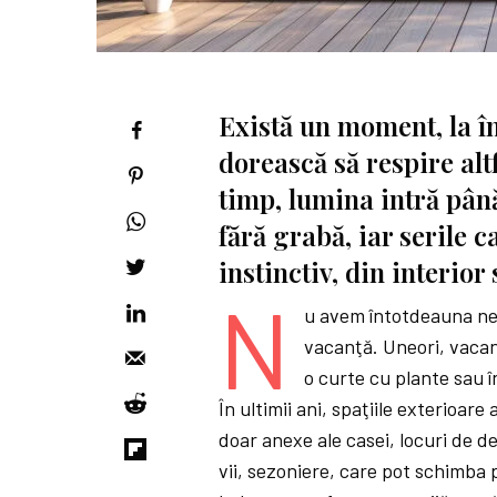
Există un moment, la în
dorească să respire alt
timp, lumina intră pân
fără grabă, iar serile 
instinctiv, din interior 
N
u avem întotdeauna ne
vacanţă. Uneori, vacan
o curte cu plante sau 
În ultimii ani, spaţiile exterioare
doar anexe ale casei, locuri de d
vii, sezoniere, care pot schimba 