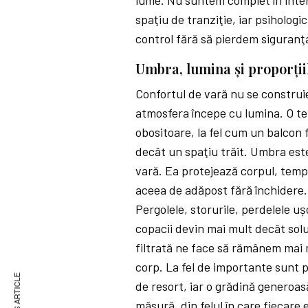
lume. Nu suntem complet în interi
spaţiu de tranziţie, iar psihologi
control fără să pierdem siguranţ
Umbra, lumina și proporţii
Confortul de vară nu se construie
atmosfera începe cu lumina. O ter
obositoare, la fel cum un balcon 
decât un spaţiu trăit. Umbra este
vară. Ea protejează corpul, temp
aceea de adăpost fără închidere.
Pergolele, storurile, perdelele u
copacii devin mai mult decât solu
filtrată ne face să rămânem mai m
corp. La fel de importante sunt p
de resort, iar o grădină generoa
măsură, din felul în care fiecare e