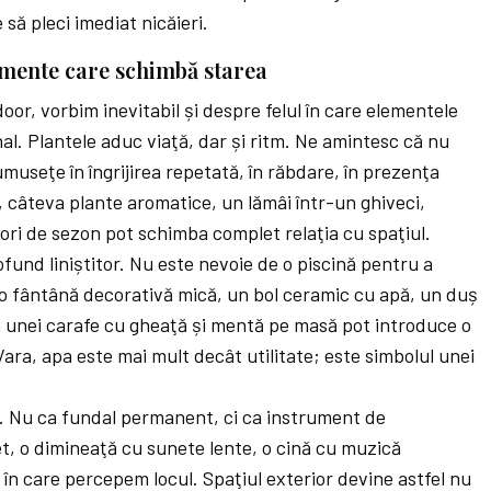
să pleci imediat nicăieri.
lemente care schimbă starea
r, vorbim inevitabil și despre felul în care elementele
l. Plantele aduc viaţă, dar și ritm. Ne amintesc că nu
umuseţe în îngrijirea repetată, în răbdare, în prezenţa
c, câteva plante aromatice, un lămâi într-un ghiveci,
lori de sezon pot schimba complet relaţia cu spaţiul.
ofund liniștitor. Nu este nevoie de o piscină pentru a
o fântână decorativă mică, un bol ceramic cu apă, un duș
 unei carafe cu gheaţă și mentă pe masă pot introduce o
ara, apa este mai mult decât utilitate; este simbolul unei
. Nu ca fundal permanent, ci ca instrument de
et, o dimineaţă cu sunete lente, o cină cu muzică
în care percepem locul. Spaţiul exterior devine astfel nu