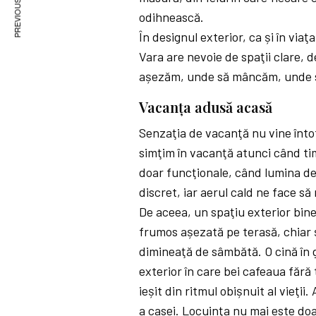
PREVIOUS ARTICLE
odihnească.
În designul exterior, ca și în vi
Vara are nevoie de spaţii clare, 
așezăm, unde să mâncăm, unde să 
Vacanţa adusă acasă
Senzaţia de vacanţă nu vine înto
simţim în vacanţă atunci când ti
doar funcţionale, când lumina d
discret, iar aerul cald ne face s
De aceea, un spaţiu exterior bin
frumos așezată pe terasă, chiar 
dimineaţă de sâmbătă. O cină în g
exterior în care bei cafeaua fără t
ieșit din ritmul obișnuit al vieţi
a casei. Locuinţa nu mai este doar