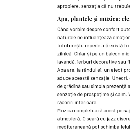
apropiere, senzaţia că nu trebuie 
Apa, plantele și muzica: e
Când vorbim despre confort outdoo
naturale ne influenţează emoţiona
totul crește repede, că există fr
zilnică. Chiar și pe un balcon mi
lavandă, ierburi decorative sau f
Apa are, la rândul ei, un efect pr
aduce această senzaţie. Uneori, 
de grădină sau simpla prezenţă a
senzaţie de prospeţime și calm. V
răcoriri interioare.
Muzica completează acest peisaj
atmosferă. O seară cu jazz discr
mediteraneană pot schimba felul 