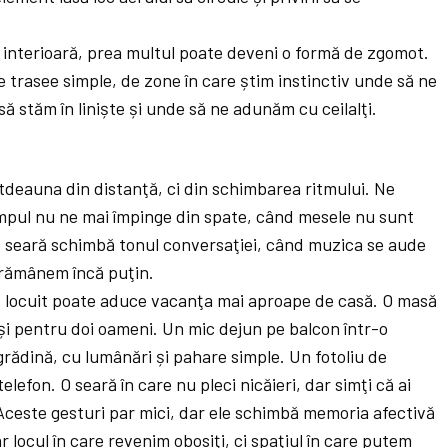
aţa interioară, prea multul poate deveni o formă de zgomot.
de trasee simple, de zone în care știm instinctiv unde să ne
stăm în liniște și unde să ne adunăm cu ceilalţi.
tdeauna din distanţă, ci din schimbarea ritmului. Ne
mpul nu ne mai împinge din spate, când mesele nu sunt
e seară schimbă tonul conversaţiei, când muzica se aude
ă rămânem încă puţin.
e locuit poate aduce vacanţa mai aproape de casă. O masă
și pentru doi oameni. Un mic dejun pe balcon într-o
rădină, cu lumânări și pahare simple. Un fotoliu de
elefon. O seară în care nu pleci nicăieri, dar simţi că ai
i. Aceste gesturi par mici, dar ele schimbă memoria afectivă
 locul în care revenim obosiţi, ci spaţiul în care putem