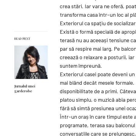
crea stări. Iar vara ne oferă, po
transforma casa într-un loc al plă
Exteriorul ca spaţiu de socializa
Există o formă specială de apropi
READ NEXT
terasă nu au aceeași tensiune ca d
par să respire mai larg. Pe balcon
creează o relaxare a posturii, iar
suntem împreună.
Exteriorul casei poate deveni un sp
mai blând decât mesele formale.
Jurnalul unei
disponibilitate de a primi. Câtev
garderobe
platou simplu, o muzică abia perc
fără să simtă presiunea unei ocaz
Într-un oraș în care timpul este 
programate, terasa sau balconul p
conversaţiile care se prelungesc, 