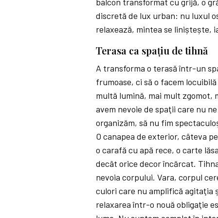
balcon transformat cu grijă, o gr
discretă de lux urban: nu luxul os
relaxează, mintea se liniștește, ia
Terasa ca spaţiu de tihnă
A transforma o terasă într-un s
frumoase, ci să o facem locuibil
multă lumină, mai mult zgomot, ma
avem nevoie de spaţii care nu ne
organizăm, să nu fim spectaculoși
O canapea de exterior, câteva per
o carafă cu apă rece, o carte lă
decât orice decor încărcat. Tihna
nevoia corpului. Vara, corpul cer
culori care nu amplifică agitaţia 
relaxarea într-o nouă obligaţie es