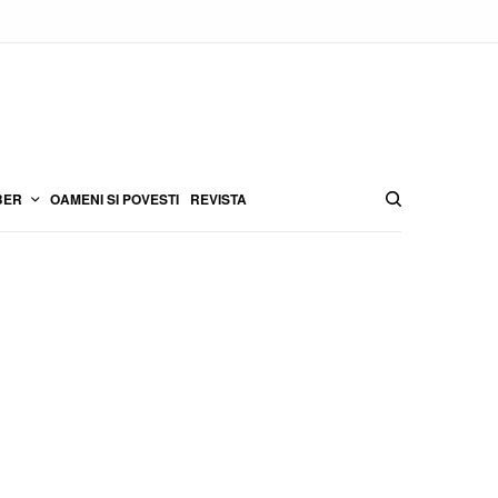
BER
OAMENI SI POVESTI
REVISTA