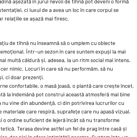
ădină așezată în jurul nevoii de tihnă pot deveni o formă
tentaţiei, ci luxul de a avea un loc în care corpul se
r relaţiile se așază mai firesc.
paţiu de tihnă nu înseamnă să o umplem cu obiecte
ă emoţional. Într-un sezon în care suntem expuși la mai
i multă căldură și, adesea, la un ritm social mai intens,
 cer nimic. Locuri în care să nu performăm, să nu
, ci doar prezenţi.
ne confortabile, o masă joasă, o plantă care crește încet,
sată la îndemână pot construi această atmosferă mai bine
 nu vine din abundenţă, ci din potrivirea lucrurilor cu
e materiale care respiră, suprafeţe care nu apasă vizual,
și o ordine suficient de lejeră încât să nu transforme
tetică. Terasa devine astfel un fel de prag între casă și