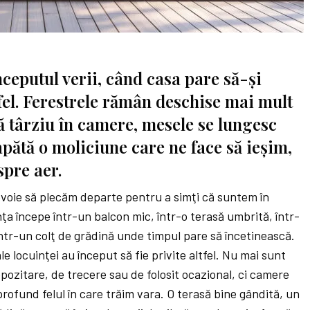
ceputul verii, când casa pare să-și
fel. Ferestrele rămân deschise mai mult
ă târziu în camere, mesele se lungesc
capătă o moliciune care ne face să ieșim,
spre aer.
voie să plecăm departe pentru a simţi că suntem în
ţa începe într-un balcon mic, într-o terasă umbrită, într-
într-un colţ de grădină unde timpul pare să încetinească.
 ale locuinţei au început să fie privite altfel. Nu mai sunt
epozitare, de trecere sau de folosit ocazional, ci camere
profund felul în care trăim vara. O terasă bine gândită, un