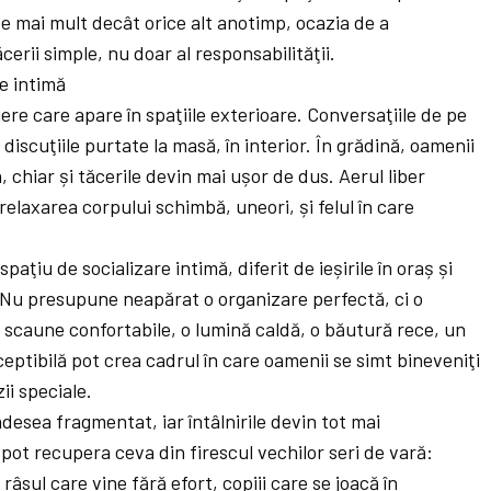
ate mai mult decât orice alt anotimp, ocazia de a
cerii simple, nu doar al responsabilităţii.
re intimă
ere care apare în spaţiile exterioare. Conversaţiile de pe
iscuţiile purtate la masă, în interior. În grădină, oamenii
, chiar și tăcerile devin mai ușor de dus. Aerul liber
 relaxarea corpului schimbă, uneori, și felul în care
aţiu de socializare intimă, diferit de ieșirile în oraș și
 Nu presupune neapărat o organizare perfectă, ci o
a scaune confortabile, o lumină caldă, o băutură rece, un
eptibilă pot crea cadrul în care oamenii se simt bineveniţi
ii speciale.
adesea fragmentat, iar întâlnirile devin tot mai
ot recupera ceva din firescul vechilor seri de vară:
râsul care vine fără efort, copiii care se joacă în