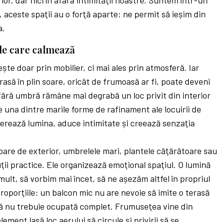
or, dar nici în afara intimităţii noastre. Suntem într-un
c, aceste spaţii au o forţă aparte: ne permit să ieșim din
a.
le care calmează
ște doar prin mobilier, ci mai ales prin atmosferă. Iar
asă în plin soare, oricât de frumoasă ar fi, poate deveni
fără umbră rămâne mai degrabă un loc privit din interior
 una dintre marile forme de rafinament ale locuirii de
erează lumina, aduce intimitate și creează senzaţia
șoare de exterior, umbrelele mari, plantele căţărătoare sau
ţii practice. Ele organizează emoţional spaţiul. O lumină
ult, să vorbim mai încet, să ne așezăm altfel în propriul
roporţiile: un balcon mic nu are nevoie să imite o terasă
să nu trebuie ocupată complet. Frumuseţea vine din
lement lasă loc aerului să circule și privirii să se