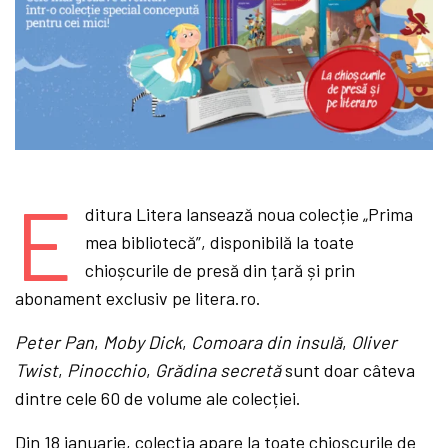
E
ditura Litera lansează noua colecție „Prima
mea bibliotecă”, disponibilă la toate
chioșcurile de presă din țară și prin
abonament exclusiv pe litera.ro.
Peter Pan
,
Moby Dick
,
Comoara din insulă
,
Oliver
Twist
,
Pinocchio
,
Grădina secretă
sunt doar câteva
dintre cele 60 de volume ale colecției.
Din 18 ianuarie, colecția apare la toate chioșcurile de