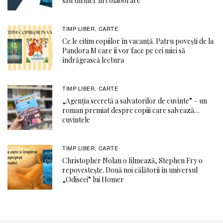
său thriller în colaborare
TIMP LIBER
CARTE
,
Ce le citim copiilor în vacanță. Patru povești de la
Pandora M care îi vor face pe cei mici să
îndrăgească lectura
TIMP LIBER
CARTE
,
„Agenția secretă a salvatorilor de cuvinte” – un
roman premiat despre copiii care salvează…
cuvintele
TIMP LIBER
CARTE
,
Christopher Nolan o filmează, Stephen Fry o
repovestește. Două noi călătorii în universul
„Odiseei” lui Homer