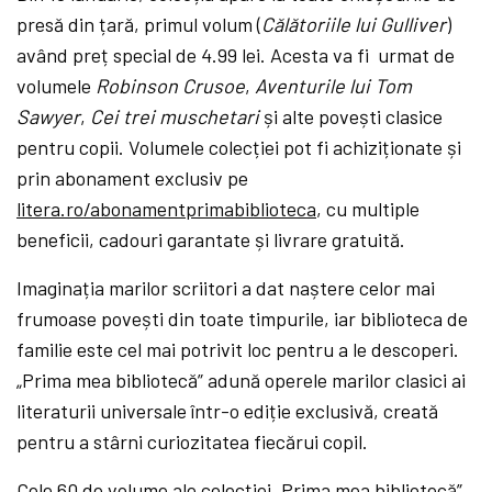
presă din țară, primul volum (
Călătoriile lui Gulliver
)
având preț special de 4.99 lei. Acesta va fi urmat de
volumele
Robinson Crusoe
,
Aventurile lui Tom
Sawyer
,
Cei trei muschetari
și alte povești clasice
pentru copii. Volumele colecției pot fi achiziționate și
prin abonament exclusiv pe
litera.ro/abonamentprimabiblioteca
, cu multiple
beneficii, cadouri garantate și livrare gratuită.
Imaginația marilor scriitori a dat naștere celor mai
frumoase povești din toate timpurile, iar biblioteca de
familie este cel mai potrivit loc pentru a le descoperi.
„Prima mea bibliotecă” adună operele marilor clasici ai
literaturii universale într-o ediție exclusivă, creată
pentru a stârni curiozitatea fiecărui copil.
Cele
60 de volume
ale colecției „Prima mea bibliotecă”