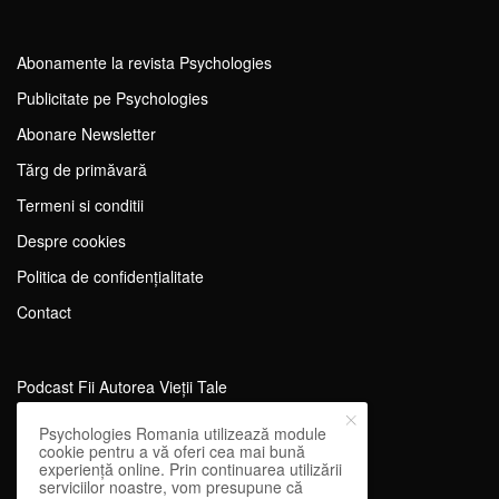
Abonamente la revista Psychologies
Publicitate pe Psychologies
Abonare Newsletter
Tărg de primăvară
Termeni si conditii
Despre cookies
Politica de confidențialitate
Contact
Podcast Fii Autorea Vieții Tale
Evenimente Fii Autoarea Vieții Tale!
Psychologies Romania utilizează module
cookie pentru a vă oferi cea mai bună
SportEdu
experiență online. Prin continuarea utilizării
serviciilor noastre, vom presupune că
Antrenament Mental pentru Sportivi