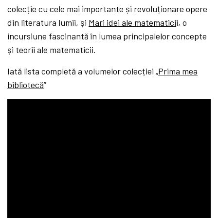
colecție cu cele mai importante și revoluționare opere
din literatura lumii, și
Mari idei ale matematici
i, o
incursiune fascinantă în lumea principalelor concepte
și teorii ale matematicii.
Iată lista completă a volumelor colecției „
Prima mea
bibliotecă
”