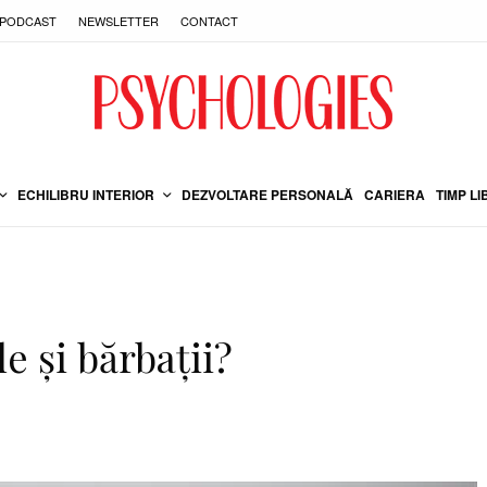
PODCAST
NEWSLETTER
CONTACT
ECHILIBRU INTERIOR
DEZVOLTARE PERSONALĂ
CARIERA
TIMP LI
e și bărbații?