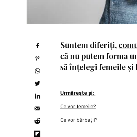
Suntem diferiți,
com
că nu putem forma u
să înțelegi femeile și 
Urmărește și:
Ce vor femeile?
Ce vor bărbații?