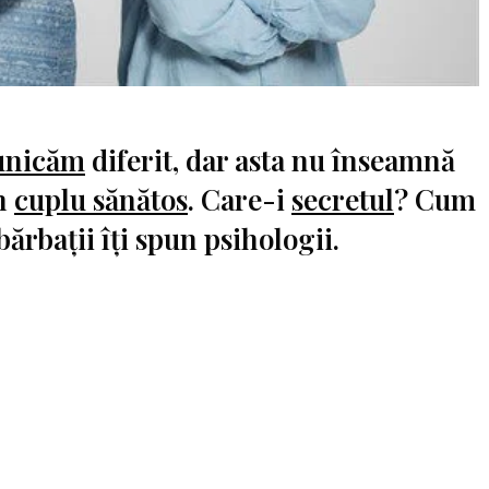
unicăm
diferit, dar asta nu înseamnă
n
cuplu sănătos
. Care-i
secretul
? Cum
bărbații îți spun psihologii.