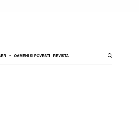
BER
OAMENI SI POVESTI
REVISTA