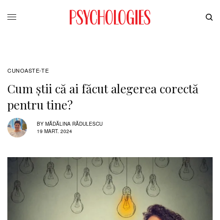
CUNOASTE-TE
Cum știi că ai făcut alegerea corectă
pentru tine?
BY
MĂDĂLINA RĂDULESCU
19 MART. 2024