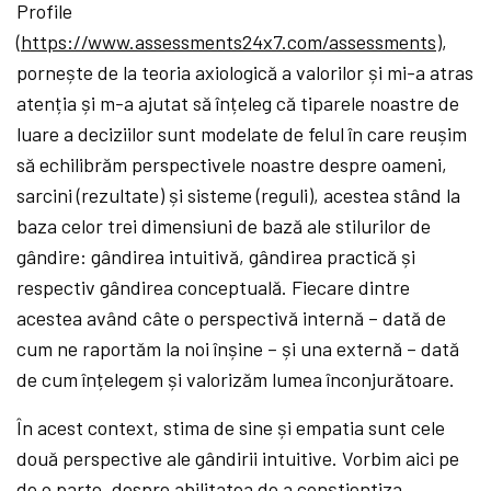
Profile
(
https://www.assessments24x7.com/assessments
),
pornește de la teoria axiologică a valorilor și mi-a atras
atenția și m-a ajutat să înțeleg că tiparele noastre de
luare a deciziilor sunt modelate de felul în care reușim
să echilibrăm perspectivele noastre despre oameni,
sarcini (rezultate) și sisteme (reguli), acestea stând la
baza celor trei dimensiuni de bază ale stilurilor de
gândire: gândirea intuitivă, gândirea practică și
respectiv gândirea conceptuală. Fiecare dintre
acestea având câte o perspectivă internă – dată de
cum ne raportăm la noi înșine – și una externă – dată
de cum înțelegem și valorizăm lumea înconjurătoare.
În acest context, stima de sine și empatia sunt cele
două perspective ale gândirii intuitive. Vorbim aici pe
de o parte, despre abilitatea de a conștientiza,