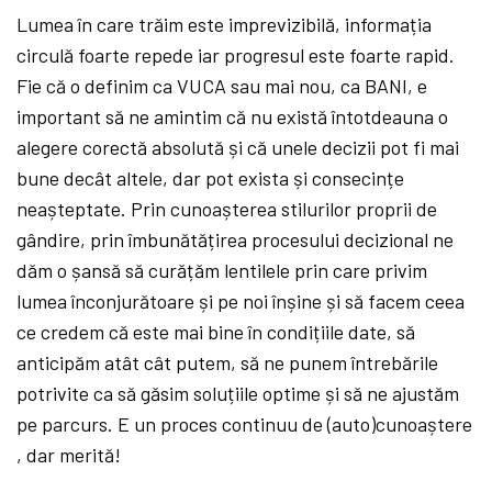
Lumea în care trăim este imprevizibilă, informația
circulă foarte repede iar progresul este foarte rapid.
Fie că o definim ca VUCA sau mai nou, ca BANI, e
important să ne amintim că nu există întotdeauna o
alegere corectă absolută și că unele decizii pot fi mai
bune decât altele, dar pot exista și consecințe
neașteptate. Prin cunoașterea stilurilor proprii de
gândire, prin îmbunătățirea procesului decizional ne
dăm o șansă să curățăm lentilele prin care privim
lumea înconjurătoare și pe noi înșine și să facem ceea
ce credem că este mai bine în condițiile date, să
anticipăm atât cât putem, să ne punem întrebările
potrivite ca să găsim soluțiile optime și să ne ajustăm
pe parcurs. E un proces continuu de (auto)cunoaștere
, dar merită!