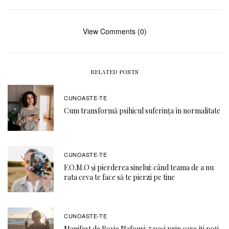
View Comments (0)
RELATED POSTS
CUNOASTE-TE
Cum transformă psihicul suferința în normalitate
CUNOASTE-TE
F.O.M.O şi pierderea sinelui: când teama de a nu
rata ceva te face să te pierzi pe tine
CUNOASTE-TE
Manifest de Roxie Nafousi: 7 pași prin care îți poți